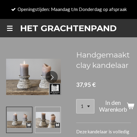
Zum
Openingstijden: Maandag t/m Donderdag op afspraak
Hauptinhalt
springen
HET GRACHTENPAND
Handgemaakt
clay kandelaar
37,95 €
In den
Warenkorb
Deze kandelaar
is volledig