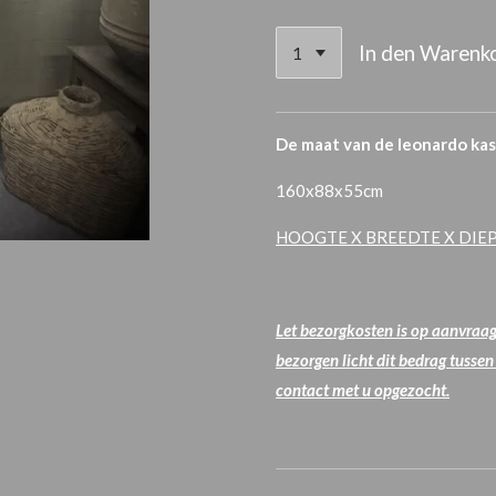
In den Warenk
De maat van de leonardo kas
160x88x55cm
HOOGTE X BREEDTE X DIE
Let bezorgkosten is op aanvraag!
bezorgen licht dit bedrag tusse
contact met u opgezocht.