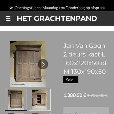
Zum
Openingstijden: Maandag t/m Donderdag op afspraak
Hauptinhalt
HET GRACHTENPAND
springen
Jan Van Gogh
2 deurs kast L
160x220x50 of
M 130x190x50
Sale!
1.380,00 €
1.980,00 €