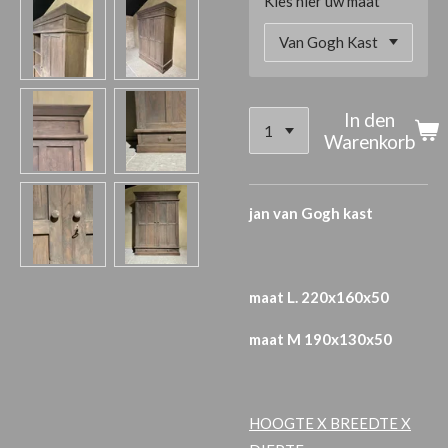
Kies hier uw maat
In den
Warenkorb
jan van Gogh kast
maat L. 220x160x50
maat M 190x130x50
HOOGTE X BREEDTE X