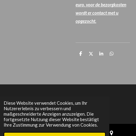
euro. voor de bezorgkosten
wordt er contact met u
opgezocht.
T
T
T
T
e
e
e
e
i
i
i
i
l
l
l
l
e
e
e
e
n
n
n
n
Het Grachtenpand
Diese Website verwendet Cookies, um Ihr
Nutzererlebnis zu verbessern und
maßgeschneiderte Anzeigen anzuzeigen. Die
fortgesetzte Nutzung dieser Website bestätigt
Ihre Zustimmung zur Verwendung von Cookies.