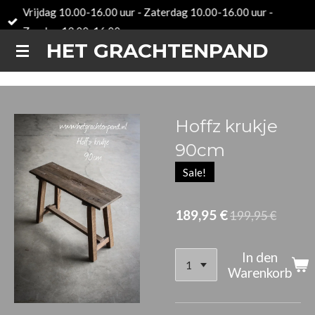
Vrijdag 10.00-16.00 uur - Zaterdag 10.00-16.00 uur -
Zum
Zondag 12.00-16.00 uur
Hauptinhalt
HET GRACHTENPAND
springen
Hoffz krukje
90cm
Sale!
189,95 €
199,95 €
In den
Warenkorb