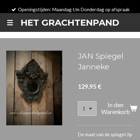
Zum
Openingstijden: Maandag t/m Donderdag op afspraak
Hauptinhalt
HET GRACHTENPAND
springen
JAN Spiegel
Janneke
129,95 €
In den
Warenkorb
De maat van de spiegel Jip