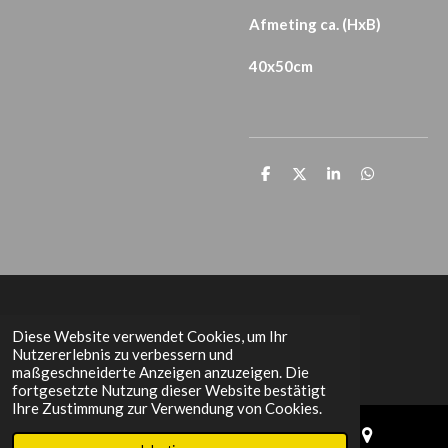
Afmeting ca. (HxB)
40x50cm
T
T
T
T
e
e
e
e
i
i
i
i
l
l
l
l
e
e
e
e
n
n
n
n
Het Grachtenpand
Diese Website verwendet Cookies, um Ihr
Nutzererlebnis zu verbessern und
maßgeschneiderte Anzeigen anzuzeigen. Die
fortgesetzte Nutzung dieser Website bestätigt
Ihre Zustimmung zur Verwendung von Cookies.