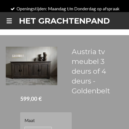
Zum
Openingstijden: Maandag t/m Donderdag op afspraak
Hauptinhalt
HET GRACHTENPAND
springen
Austria tv
meubel 3
deurs of 4
deurs -
Goldenbelt
599,00 €
Maat