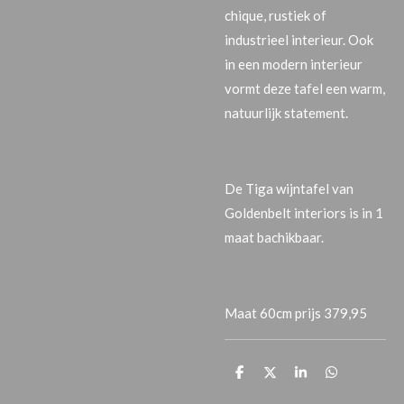
chique, rustiek of
industrieel interieur. Ook
in een modern interieur
vormt deze tafel een warm,
natuurlijk statement.
De Tiga wijntafel van
Goldenbelt interiors is in 1
maat bachikbaar.
Maat 60cm prijs 379,95
T
T
T
T
e
e
e
e