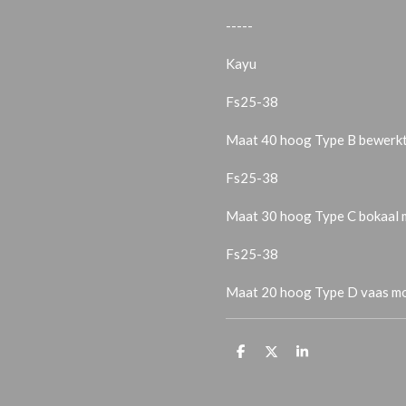
-----
Kayu
Fs25-38
Maat 40 hoog Type B bewerk
Fs25-38
Maat 30 hoog Type C bokaal
Fs25-38
Maat 20 hoog Type D vaas
T
T
T
e
e
e
i
i
i
l
l
l