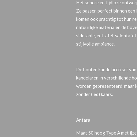
Het sobere en tijdloze ontwer
Ze passen perfect binnen een l
komen ook prachtig tot hun rec
natuurlijke materialen de bove
sidetable, eettafel, salontaf
stijlvolle ambiance.
De houten kandelaren set van 
kandelaren in verschillende h
worden gepresenteerd, maar 
zonder (led) kaars.
Antara
Maat 50 hoog Type A met ijze