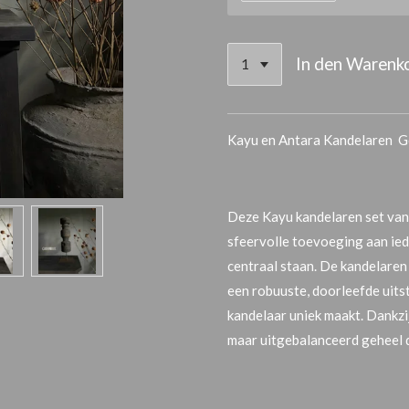
In den Warenk
Kayu en Antara Kandelaren Go
Deze Kayu kandelaren set van G
sfeervolle toevoeging aan ied
centraal staan. De kandelaren
een robuuste, doorleefde uitst
kandelaar uniek maakt. Dankzi
maar uitgebalanceerd geheel da