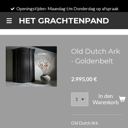
Zum
Openingstijden: Maandag t/m Donderdag op afspraak
Hauptinhalt
HET GRACHTENPAND
springen
Old Dutch Ark
- Goldenbelt
2.995,00 €
In den
Warenkorb
Old Dutch Ark