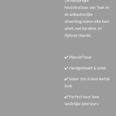
De natuurlijke
houtstructuur van Teak en
de ambachtelijke
afwerking maken elke kast
uniek, met karakter en
tijdloze charme.
✔️
Massief hout
✔️
Handgemaakt & uniek
✔️
Sober chic & doorleefde
look
✔️
Perfect voor luxe
landelijke interieurs