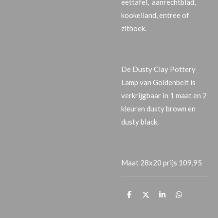
eettafel, aanrechtblad,
kookeiland, entree of
zithoek.
De
Dusty Clay Pottery
Lamp van Goldenbelt is
verkrijgbaar in 1 maat en 2
kleuren dusty brown en
dusty black.
Maat 28x20 prijs 109,95
T
T
T
T
e
e
e
e
i
i
i
i