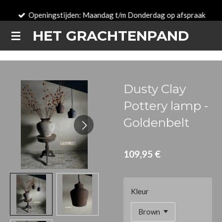
Zum
Openingstijden: Maandag t/m Donderdag op afspraak
Hauptinhalt
HET GRACHTENPAND
springen
Dusty Clay
Pottery lamp -
Goldenbelt
109,95 €
Kleur