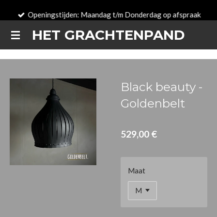
Zum
Openingstijden: Maandag t/m Donderdag op afspraak
Hauptinhalt
HET GRACHTENPAND
springen
Black beauty -
Goldenbelt
529,00 €
Maat