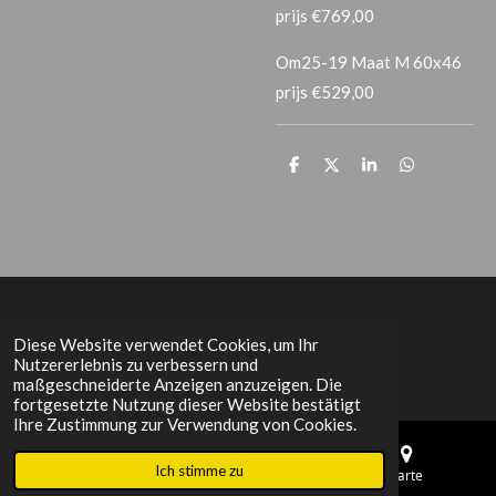
prijs €769,00
Om25-19 Maat M 60x46
prijs €529,00
T
T
T
T
e
e
e
e
i
i
i
i
l
l
l
l
e
e
e
e
n
n
n
n
Het Grachtenpand
Diese Website verwendet Cookies, um Ihr
Nutzererlebnis zu verbessern und
maßgeschneiderte Anzeigen anzuzeigen. Die
fortgesetzte Nutzung dieser Website bestätigt
Ihre Zustimmung zur Verwendung von Cookies.
Ich stimme zu
E-Mail
Telefon
Karte