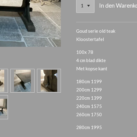
In den Warenk
Goud serie old teak
Kloostertafel
100x 78
4 cm blad dikte
Met kopse kant
180cm 1199
200cm 1299
220cm 1399
240cm 1575
260cm 1750
280cm 1995