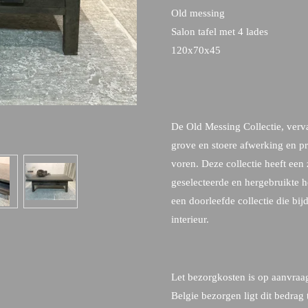
Old messing
Salon tafel met 4 lades
120x70x45
De Old Messing Collectie, verv
grove en stoere afwerking en pr
voren. Deze collectie heeft een 
geselecteerde en hergebruikte ho
een doorleefde collectie die bij
interieur.
Let bezorgkosten is op aanvraag
Belgie bezorgen ligt dit bedra