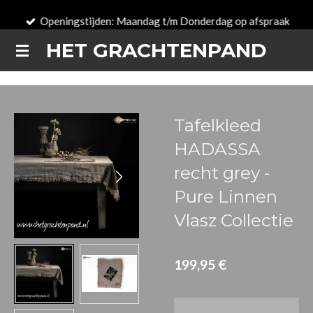
Zum
Openingstijden: Maandag t/m Donderdag op afspraak
Hauptinhalt
HET GRACHTENPAND
springen
Tafelkleed
HADASSA
recht grey -
Pure Linnen
Vlasz Collectie
199,95 €