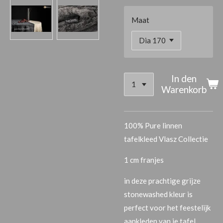
Maat
In den
Warenkorb
100% Pure linnen
tafelkleed Vlasz Collectie
1 cm franjes
in deze prachtige grijze
stonewashed kleur is
perfect voor het feestelijk
aankleden van je tafel.