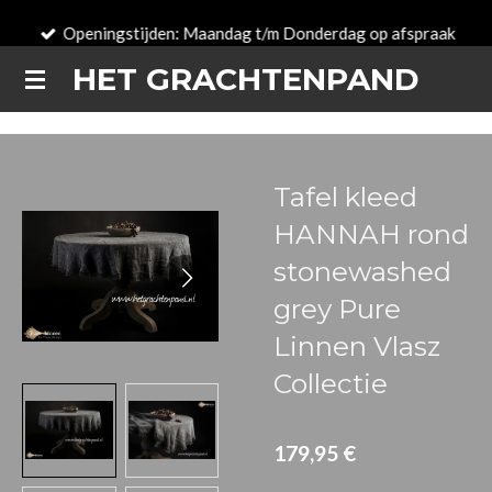
Zum
Openingstijden: Maandag t/m Donderdag op afspraak
Hauptinhalt
HET GRACHTENPAND
springen
Tafel kleed
HANNAH rond
stonewashed
grey Pure
Linnen Vlasz
Collectie
179,95 €