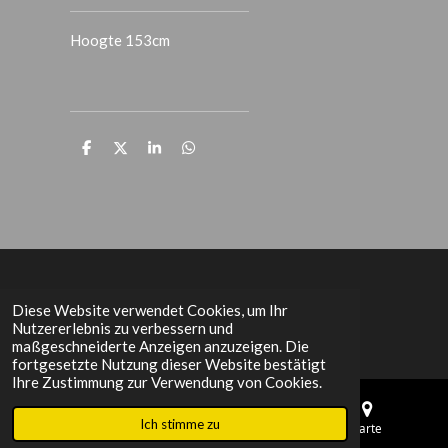
Hoogte 153cm
T
T
T
T
e
e
e
e
i
i
i
i
l
l
l
l
e
e
e
e
n
n
n
n
Het Grachtenpand
Diese Website verwendet Cookies, um Ihr
Nutzererlebnis zu verbessern und
maßgeschneiderte Anzeigen anzuzeigen. Die
fortgesetzte Nutzung dieser Website bestätigt
Ihre Zustimmung zur Verwendung von Cookies.
Ich stimme zu
E-Mail
Telefon
Karte