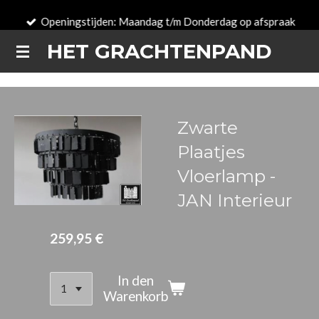
Zum
Openingstijden: Maandag t/m Donderdag op afspraak
Hauptinhalt
HET GRACHTENPAND
springen
Zwarte
Plaatjes
Vloerlamp -
JAN Interieur
259,95 €
In den
Warenkorb