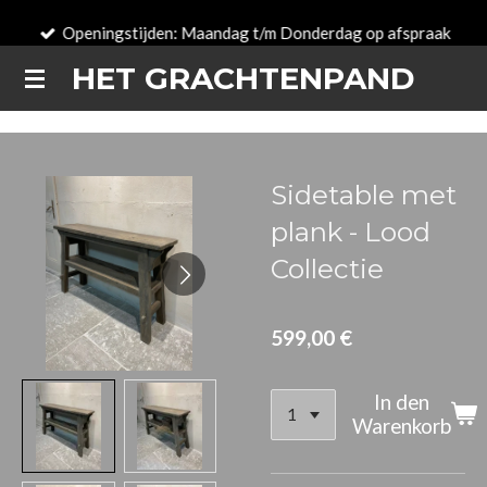
Zum
Openingstijden: Maandag t/m Donderdag op afspraak
Hauptinhalt
HET GRACHTENPAND
springen
Sidetable met
plank - Lood
Collectie
599,00 €
In den
Warenkorb