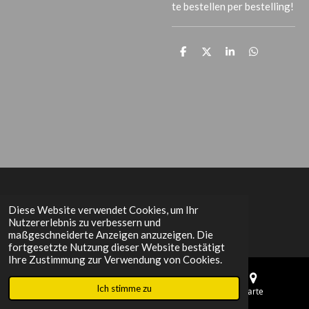
te bestellen per bestelling!
T
T
T
T
e
e
e
e
i
i
i
i
l
l
l
l
e
e
e
e
n
n
n
n
Het Grachtenpand
Diese Website verwendet Cookies, um Ihr
Nutzererlebnis zu verbessern und
maßgeschneiderte Anzeigen anzuzeigen. Die
fortgesetzte Nutzung dieser Website bestätigt
Ihre Zustimmung zur Verwendung von Cookies.
Ich stimme zu
E-Mail
Telefon
Karte