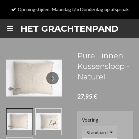
Zum
Openingstijden: Maandag t/m Donderdag op afspraak
Hauptinhalt
springen
HET GRACHTENPAND
Pure Linnen
Kussensloop -
Naturel
27,95 €
Voering