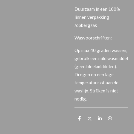
Duurzaam in een 100%
linnen verpakking
/opbergzak
Wasvoorschriften:
Op max 40 graden wassen,
gebruik een mild wasmiddel
(geen bleekmiddelen).
Drogen op een lage
temperatuur of aan de
waslijn. Strijken is niet
nodig.
T
T
T
T
e
e
e
e
i
i
i
i
l
l
l
l