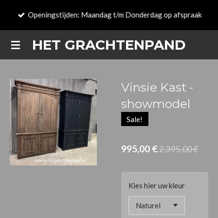
Zum
Openingstijden: Maandag t/m Donderdag op afspraak
Hauptinhalt
springen
HET GRACHTENPAND
Vinsie Kast -
showmodel
Sale!
995,00 €
2.395,00 €
Kies hier uw kleur