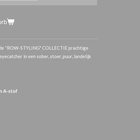
orb
uit de “ROW-STYLING" COLLECTIE prachtige
ecatcher in een sober, stoer, puur, landelijk
en A-stof