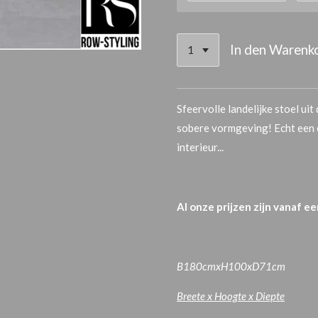
In den Warenk
Sfeervolle landelijke stoel 
sobere vormgeving! Echt een ey
interieur...
Al onze prijzen zijn vanaf e
B180cmxH100xD71
cm
Breete x Hoogte x Diepte