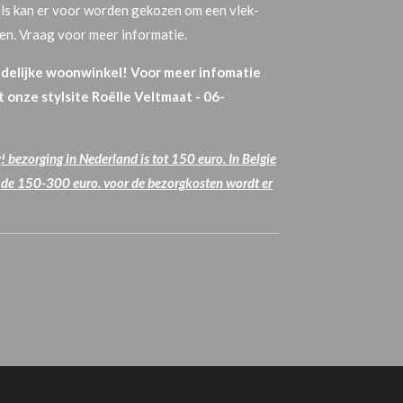
ls kan er voor worden gekozen om een vlek-
men. Vraag voor meer informatie.
ndelijke woonwinkel! Voor meer infomatie
onze stylsite Roëlle Veltmaat - 06-
 bezorging in Nederland is tot 150 euro. In Belgie
n de 150-300 euro. voor de bezorgkosten wordt er