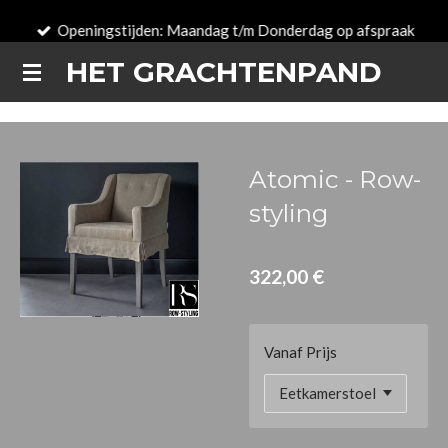
Zum
Openingstijden: Maandag t/m Donderdag op afspraak
Hauptinhalt
HET GRACHTENPAND
springen
Atomic - Row-
styling
322,00 €
Vanaf Prijs