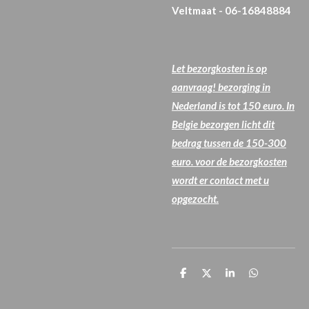
Veltmaat - 06-16848884
Let bezorgkosten is op
aanvraag! bezorging in
Nederland is tot 150 euro. In
Belgie bezorgen licht dit
bedrag tussen de 150-300
euro. voor de bezorgkosten
wordt er contact met u
opgezocht.
T
T
T
T
e
e
e
e
i
i
i
i
l
l
l
l