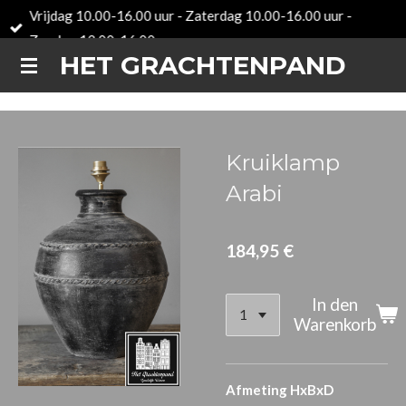
Vrijdag 10.00-16.00 uur - Zaterdag 10.00-16.00 uur -
Zum
Zondag 12.00-16.00 uur
Hauptinhalt
HET GRACHTENPAND
springen
Kruiklamp
Arabi
184,95 €
In den
Warenkorb
Afmeting HxBxD