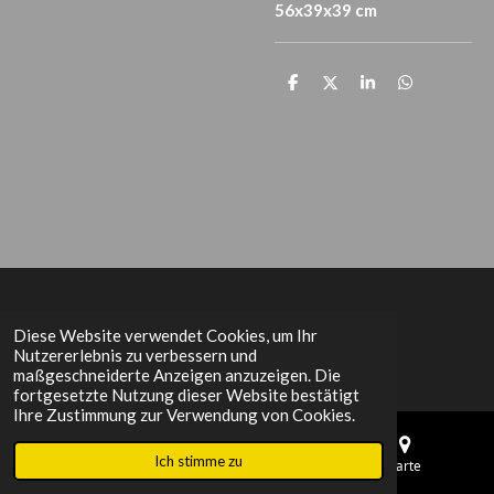
56x39x39 cm
T
T
T
T
e
e
e
e
i
i
i
i
l
l
l
l
e
e
e
e
n
n
n
n
Het Grachtenpand
Diese Website verwendet Cookies, um Ihr
Nutzererlebnis zu verbessern und
maßgeschneiderte Anzeigen anzuzeigen. Die
fortgesetzte Nutzung dieser Website bestätigt
Ihre Zustimmung zur Verwendung von Cookies.
Ich stimme zu
E-Mail
Telefon
Karte