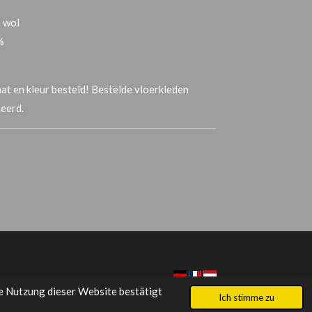
 wol
%
at en kleur besteld! Bestelde vloerkleden
neerd.
e Nutzung dieser Website bestätigt
Ich stimme zu