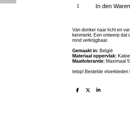
In den Ware
Van donker naar licht en van
kenmerkt. Een ontwerp dat di
rond verkrijgbaar.
Gemaakt in:
België
Materiaal oppervlak:
Katoen
Maattolerantie:
Maximaal 
letop! Bestelde vloerkleden
T
T
T
e
e
e
i
i
i
l
l
l
e
e
e
n
n
n